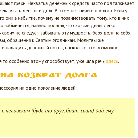
ршают грехи. Нехватка денежных средств часто подталкивает
ека взять деньги в долг. В этом нет ничего плохого. Если у
го они в избытке, почему не позаимствовать тому, кто в них
о забывается, наивно полагая, что хозяин денег легко
 свои» не следует забывать эту мудрость, беря долг на себя.
твы, обращения к Святым Угодникам. Молитвы же
т и наладить денежный поток, насколько это возможно.
 что особенно этому способствует, уже шла речь
здесь
.
на возврат долга
поссорил ни одно поколение людей:
с человеком (будь то друг, брат, сват) дай ему