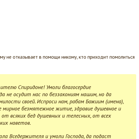
ому не отказывает в помощи никому, кто приходит помолиться
тителю Спиридоне!
Умоли благосердие
да не осудит нас по беззакониям нашим, но да
илости своей. Испроси нам, рабам Божиим (имена),
е мирное безмятежное житие, здравие душевное и
с от всяких бед душевных и телесных, от всех
ких наветов.
ола Вседержителя и умоли Господа, да подаст