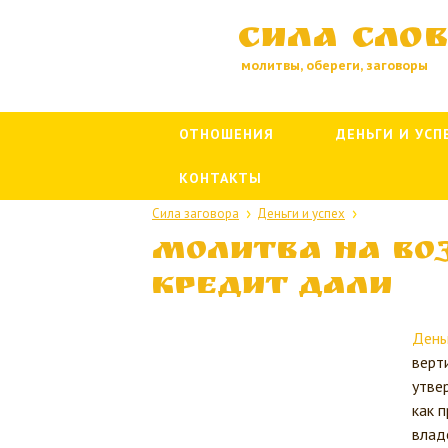
Сила сло
молитвы, обереги, заговоры
ОТНОШЕНИЯ
ДЕНЬГИ И УСП
КОНТАКТЫ
Сила заговора
Деньги и успех
Молитва на во
кредит дали
День
верти
утве
как 
влад