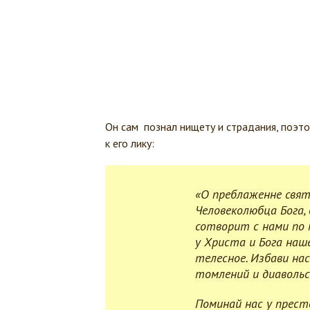
Он сам познал нищету и страдания, поэт
к его лику:
«О преблаженне свя
Человеколюбца Бога, 
сотворит с нами по м
у Христа и Бога наш
телесное. Избави на
томлений и диавольс
Поминай нас у прест