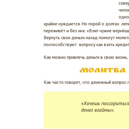
сове
челов
одно
крайне нуждается. Но порой о долгах легк
переживёт и без них. «Взял чужие-вернёшь
Вернуть свои деньги назад помогут моли
поспособствуют вопросу как взять креди
Как можно привлечь деньги в свою жизнь,
Молитва 
Как часто говорят, что денежный вопрос 
«Хочешь поссориться 
денег взаймы».