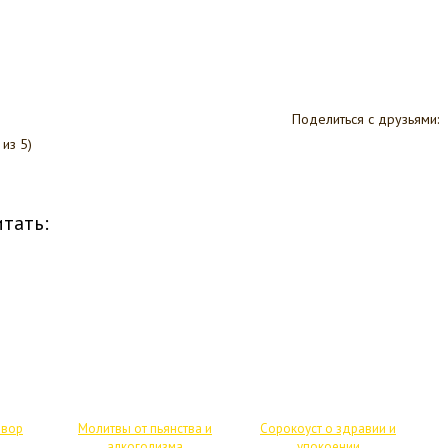
Поделиться с друзьями:
из 5)
тать:
овор
Молитвы от пьянства и
Сорокоуст о здравии и
алкоголизма
упокоении