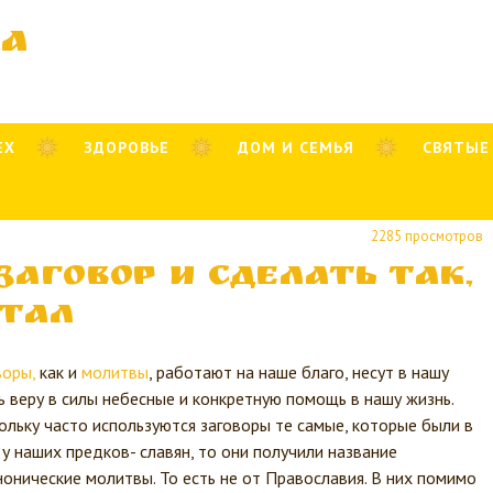
ва
ЕХ
ЗДОРОВЬЕ
ДОМ И СЕМЬЯ
СВЯТЫЕ
2285 просмотров
заговор и сделать так,
отал
воры,
как и
молитвы
, работают на наше благо, несут в нашу
ь веру в силы небесные и конкретную помощь в нашу жизнь.
ольку часто используются заговоры те самые, которые были в
 у наших предков- славян, то они получили название
нонические молитвы. То есть не от Православия. В них помимо