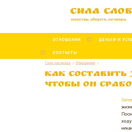
Сила сло
молитвы, обереги, заговоры
ОТНОШЕНИЯ
ДЕНЬГИ И УСП
КОНТАКТЫ
Сила заговора
Отношения
Как составить 
чтобы он сраб
Заго
жизн
Поск
ходу
нека