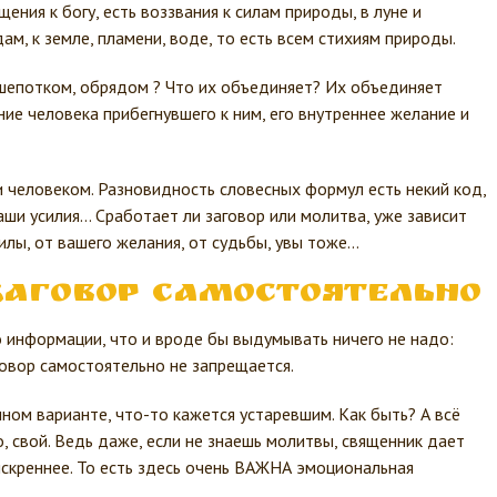
ения к богу, есть воззвания к силам природы, в луне и
дам, к земле, пламени, воде, то есть всем стихиям природы.
шепотком, обрядом ? Что их объединяет? Их объединяет
ие человека прибегнувшего к ним, его внутреннее желание и
 человеком. Разновидность словесных формул есть некий код,
аши усилия… Сработает ли заговор или молитва, уже зависит
силы, от вашего желания, от судьбы, увы тоже…
заговор самостоятельно
 информации, что и вроде бы выдумывать ничего не надо:
аговор самостоятельно не запрещается.
ном варианте, что-то кажется устаревшим. Как быть? А всё
, свой. Ведь даже, если не знаешь молитвы, священник дает
искреннее. То есть здесь очень ВАЖНА эмоциональная