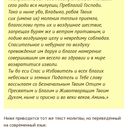
сего ради вся милуеши, Преблагий Господи.
Тако и ныне убо, Владыко, рабов Твоих
сих (имена их) моления теплыя приемля,
благослови путь их и воздушное шествие,
запрещая бурям же и ветром противным, и
лодию воздушную целу и невредиму соблюдая.
Спасительное и небурное по воздуху
превождение им даруя и благое намерение
совершившим им весело во здравии и в мире
возвратитися изволи.
Ты бо еси Спас и Избавитель и всех благих
небесных и земных Податель и Тебе славу
воссылаем со Безначальным Твоим Отцем и
Пресвятым и Благим и Животворящим Твоим
Духом, ныне и присно и во веки веков. Аминь.»
Ниже приводится тот же текст молитвы, но переведённый
на современный язык: