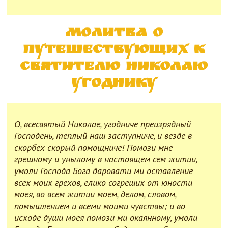
Молитва о
путешествующих к
святителю Николаю
Угоднику
О, всесвятый Николае, угодниче преизрядный
Господень, теплый наш заступниче, и везде в
скорбех скорый помощниче! Помози мне
грешному и унылому в настоящем сем житии,
умоли Господа Бога даровати ми оставление
всех моих грехов, елико согреших от юности
моея, во всем житии моем, делом, словом,
помышлением и всеми моими чувствы; и во
исходе души моея помози ми окаянному, умоли