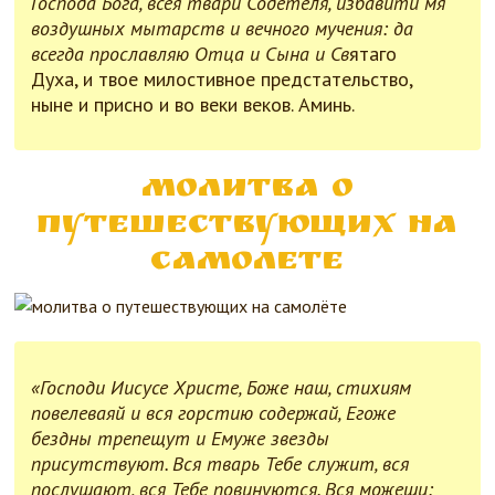
Господа Бога, всея твари Содетеля, избавити мя
воздушных мытарств и вечного мучения: да
всегда прославляю Отца и Сына и Св
ятаго
Духа, и твое милостивное предстательство,
ныне и присно и во веки веков. Аминь.
Молитва о
путешествующих на
самолете
«Господи Иисусе Христе, Боже наш, стихиям
повелеваяй и вся горстию содержай, Егоже
бездны трепещут и Емуже звезды
присутствуют. Вся тварь Тебе служит, вся
послушают, вся Тебе повинуются. Вся можеши: