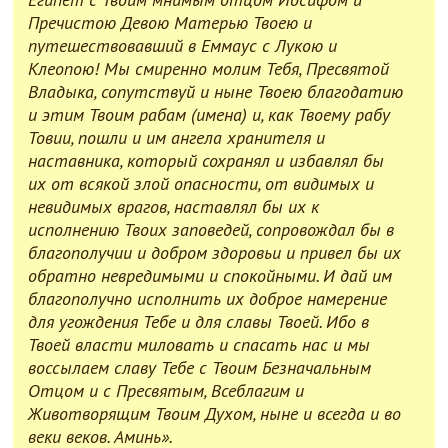
Пречистою Девою Матерью Твоею и
путешествовавший в Еммаус с Лукою и
Клеопою! Мы смиренно молим Тебя, Пресвятой
Владыка, сопутствуй и ныне Твоею благодатию
и этим Твоим рабам (имена) и, как Твоему рабу
Товии, пошли и им ангела хранителя и
наставника, который сохранял и избавлял бы
их от всякой злой опасности, от видимых и
невидимых врагов, наставлял бы их к
исполнению Твоих заповедей, сопровождал бы в
благополучии и добром здоровьи и привел бы их
обратно невредимыми и спокойными. И дай им
благополучно исполнить их доброе намерение
для угождения Тебе и для славы Твоей. Ибо в
Твоей власти миловать и спасать нас и мы
воссылаем славу Тебе с Твоим Безначальным
Отцом и с Пресвятым, Всеблагим и
Животворящим Твоим Духом, ныне и всегда и во
веки веков. Аминь».