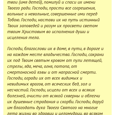
твои (имя детей), помилуй и спаси их имени
Твоего ради. Господи, прости все согрешения,
вольные и невольные, совершенные ими перед
Тобою. Господи, настави их на путь истинный
Твоих заповедей и разум их просвети светом
твоим Христовым во исполнения души и
исцеления тела.
Господи, благослови их в доме, в пути, в дороге и
на каждом месте владычества. Господи, сохрани
их под Твоим святым кровом от пули летящей,
стрелы, яда, меча, огня, потопа, от
смертоносной язвы и от напрасной смерти.
Господи, огради их от всех видимых и
невидимых врагов, от всяческих бед, зол и
несчастий. Господи, исцели от всех и всяких
болезней, очисти от всякой скверны и облегчи
их душевные страдания и скорби. Господи, даруй
им благодать духа Твоего Святого на многие
лета жизни во здравии и целомудрии, во всяком