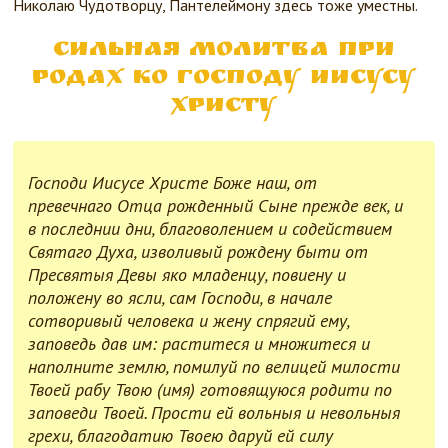
Николаю Чудотворцу, Пантелеймону здесь тоже уместны.
Сильная молитва при
родах ко Господу Иисусу
Христу
Господи Иисусе Христе Боже наш, от
превечнаго Отца рожденный Сыне прежде век, и
в последнии дни, благоволением и содействием
Святаго Духа, изволивый рождену быти от
Пресвятыя Девы яко младенцу, повиену и
положену во ясли, сам Господи, в начале
сотворивый человека и жену спрягий ему,
заповедь дав им: раститеся и множитеся и
наполните землю, помилуй по велицей милости
Твоей рабу Твою (имя) готовящуюся родити по
заповеди Твоей. Прости ей вольныя и невольныя
грехи, благодатию Твоею даруй ей силу