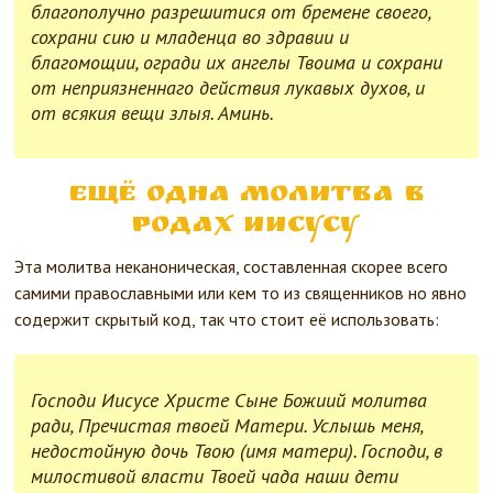
благополучно разрешитися от бремене своего,
сохрани сию и младенца во здравии и
благомощии, огради их ангелы Твоима и сохрани
от неприязненнаго действия лукавых духов, и
от всякия вещи злыя. Аминь.
Ещё одна молитва в
родах Иисусу
Эта молитва неканоническая, составленная скорее всего
самими православными или кем то из священников но явно
содержит скрытый код, так что стоит её использовать:
Господи Иисусе Христе Сыне Божиий молитва
ради, Пречистая твоей Матери. Услышь меня,
недостойную дочь Твою (имя матери). Господи, в
милостивой власти Твоей чада наши дети