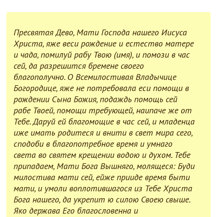
Пресвятая Дево, Мати Господа нашего Иисуса
Христа, яже веси рождение и естество матере
и чада, помилуй рабу Твою (имя), и помози в час
сей, да разрешится бремене своего
благополучно. О Всемилостивая Владычице
Богородице, яже не потребовала еси помощи в
рождении Сына Божия, подаждь помощь сей
рабе Твоей, помощи требующей, наипаче же от
Тебе. Даруй ей благомощие в час сей, и младенца
иже имать родитеся и внити в свет мира сего,
сподоби в благопотребное время и умнаго
света во святем крещении водою и духом. Тебе
припадаем, Мати Бога Вышняго, молящеся: Буди
милостива мати сей, ейже прииде время быти
мати, и умоли воплотившагося из Тебе Христа
Бога нашего, да укрепит ю силою Своею свыше.
Яко держава Его благословенна и