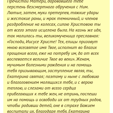
Пречистой Матери, даровавшего тебе
перстень безсмертного обручения с Ним.
Лютые, затем, муки претерпев, тяжкие удары
и жестокие раны, и мрак темничный, и членов
раздробление на колесах, силою Христовою ты
от всего этого исцелена была. На казнь же идя,
так молилась ты, великомученица преславная:
«Господи, Иисусе Христе! Тех, елицы призовут
мною всесвятое имя Твое, исполнит во благих
прощения всего, еже на потребу им, да от всех
воспевается величие Твое во веки». Женам,
мучимым болезньми рождения и на помощь
тебя призывающим, заступление являя, ты,
Екатерина святая; поэтому и ныне с любовию
и благоговением молящихся тебе, и с верою
теплою, и слезами от всего сердца
прибегающих к тебе жен, не отринь, поспеши
им на помощь и освободи их от трудных родов,
чтобы родивши детей, оне в страхе Божием
воспитали их, благодаря тебя, Екатерина