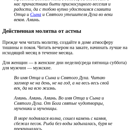
нас причастники быти присносущного веселия и
радости, да с тобою купно удостоимся славити
Отца и
Сына
и Святого утешителя Духа во веки
веков. Аминь.
Действенная молитва от астмы
Прежде чем читать молитву, создайте в доме атмосферу
тишины и покоя. Читать вечером на закате, начинать лучше на
исходящий месяц в течение месяца.
Для женщин — в женские дни недели(среда пятница суббота)
для мужчин — мужские.
Во имя Отца и Сына и Святого Духа. Читаю
заговор не на день, не на год, а на весь весь свой
век, да на всю жизнь.
Аминь. Аминь. Аминь. Во имя Отца и Сына и
Святого Духа. От Бога святые чудотворцы,
мученики и мученицы.
В море поднялася волна, сошел камень с камня,
сбежал песок. Рыба без воды задыхалась, буря не
прекращалась.