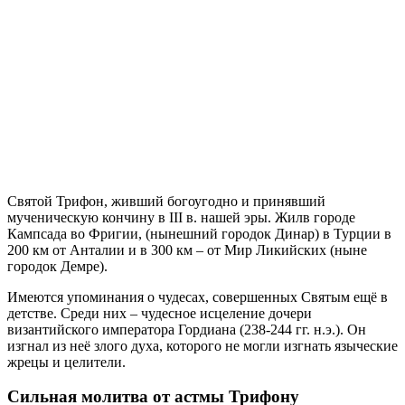
Святой Трифон, живший богоугодно и принявший
мученическую кончину в III в. нашей эры. Жилв городе
Кампсада во Фригии, (нынешний городок Динар) в Турции в
200 км от Анталии и в 300 км – от Мир Ликийских (ныне
городок Демре).
Имеются упоминания о чудесах, совершенных Святым ещё в
детстве. Среди них – чудесное исцеление дочери
византийского императора Гордиана (238-244 гг. н.э.). Он
изгнал из неё злого духа, которого не могли изгнать языческие
жрецы и целители.
Сильная молитва от астмы Трифону