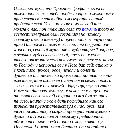
О святый мучениче Христов Трифоне, скорый
помошниче всем к тебе прибегающим и моля­щимся
пред святым твоим образом скоропослушный
предстателю! Услыши ныне и на всякий час
моление нас, почитающих святую
память
твою во
всечестнем храме сем (созданием на похвалу
святому имени твоему) и предстатель­ствуй о нас
пред Господем на всяком месте: ты бо, угодниче
Христов, святый мучениче и чудотворче Трифоне,
в великих чудесех возсиявый, прежде исхода
твоего отжитая сего тленного молился еси за ны
ко Господу и испросил еси у Него дар сей: аще кто
в коей-либо нужде, беде, печали и болезни
душевней или телесней призывати начнет святое
имя твое, той избавлен будет от всякого прилога
злого: и якоже ты некогда дщерь цареву, во граде
Риме от диавола мучиму, исцелил еси: сице и нас
от лютых его козней сохрани во вся дни жития
нашего, наипаче же в день последняго нашего
издыхания пред­стательствуй о нас: буди нам
тогда помощник, и скорый прогорнитель лукавых
духов, и к Цар­ствию Небесному предводитель,
идеже ты ныне предстоиши с лики святых у
Престола Божия: моли Господа, да сподобит и