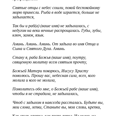
Святые отцы с небес сошли, покой беспокойному
морю принесли. Рыба в воде играется, больше не
задыхается,
Так бы и раб(а) (ваше имя) не задыхалась, с
недугом на веки вечные распрощалась. Губы, зубы,
ключ, замок, язык.
Аминь. Аминь. Аминь. От задыха во имя Отца и
Сына и Святого Духа. Аминь.
Стану я, раба Божья (ваше имя), поутру,
священную молитву всем святым прочту,
Божьей Матери покорюсь, Иисусу Христу
помолюсь. Прошу вас, небесная сила, всех, кого
молила и кого не молила,
Помолитесь обо мне, о Божьей рабе (ваше имя),
чтобы я не страдала, не задыхалась,
Чтоб с задыхом я навсегда рассталась. Будьте вы,
мои слова, лепки, Станьте вы,
мои слова, к
репки,
Как сталь крепка, как тесто лепка. На ныне, на