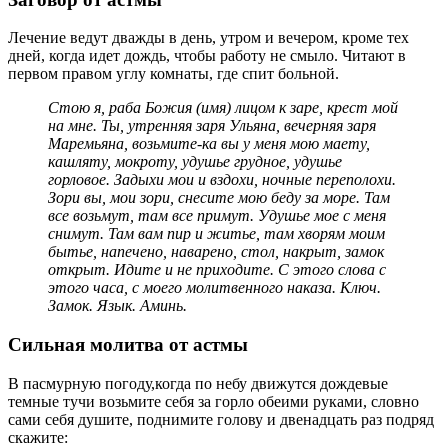
Лечение ведут дважды в день, утром и вечером, кроме тех
дней, когда идет дождь, чтобы работу не смыло. Читают в
первом правом углу комнаты, где спит больной.
Стою я, раба Божия (имя) лицом к заре, крест мой
на мне. Ты, утренняя заря Ульяна, вечерняя заря
Маремьяна, возьмите-ка вы у меня мою маету,
кашляту, мокроту, удушье грудное, удушье
горловое. Задыхи мои и вздохи, ночные переполохи.
Зори вы, мои зори, снесите мою беду за море. Там
все возьмут, там все примут. Удушье мое с меня
снимут. Там вам пир и житье, там хворям моим
бытье, напечено, наварено, стол, накрыт, замок
открыт. Идите и не приходите. С этого слова с
этого часа, с моего молитвенного наказа. Ключ.
Замок. Язык. Аминь.
Сильная молитва от астмы
В пасмурную погоду,когда по небу движутся дождевые
темные тучи возьмите себя за горло обеими руками, словно
сами себя душите, поднимите голову и двенадцать раз подряд
скажите: