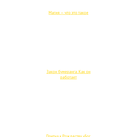
Магия — что это такое
Закон бумеранга. Как он
работает
Притча к Рождеству «Бог