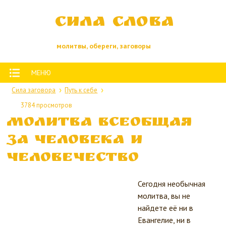
Сила слова
молитвы, обереги, заговоры
МЕНЮ
Сила заговора
Путь к себе
3784 просмотров
Молитва всеобщая
за человека и
человечество
Сегодня необычная
молитва, вы не
найдете её ни в
Евангелие, ни в