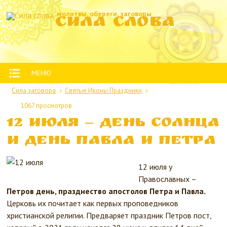
молитвы, обереги, заговоры
Сила слова
МЕНЮ
Сила заговора
Святые Иконы Праздники
1067 просмотров
12 июля — День Солнца
и День Павла и Петра
12 июля у
Православных –
Петров день, празднество апостолов Петра и Павла.
Церковь их почитает как первых проповедников
христианской религии. Предваряет праздник Петров пост,