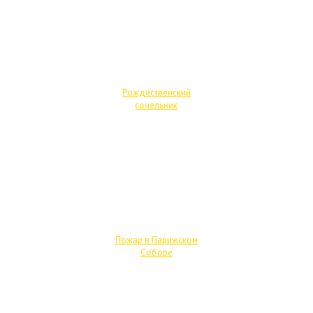
Рождественский
сочельник
Пожар в Парижском
Соборе