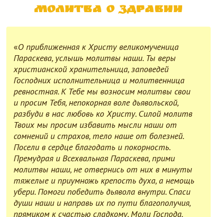
Молитва о здравии
«
О приближенная к Христу великомученица
Параскева, услышь молитвы наши. Ты веры
христианской хранительница, заповедей
Господних исполнительница и молитвенница
ревностная. К Тебе мы возносим молитвы свои
и просим Тебя, непокорная воле дьявольской,
разбуди в нас любовь ко Христу. Силой молитв
Твоих мы просим избавить мысли наши от
сомнений и страхов, тело наше от болезней.
Посели в сердце благодать и покорность.
Премудрая и Всехвальная Параскева, прими
молитвы наши, не отвернись от них в минуты
тяжелые и приумножь крепость духа, а немощь
убери. Помоги победить дьявола внутри. Спаси
души наши и направь их по пути благополучия,
прямиком к счастью сладкому. Моли Господа,