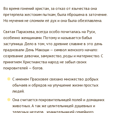
Во время гонений христан, за отказ от язычества она
претерпела жестоким пыткам, была пброшена в заточение.
Но мучения не сломили её дух и она была обезглавлена.
Святая Параскева, всегда особо почиталась на Руси,
особенно женщинами. Потому и называется бабья
заступница. Дело в том, что древние славяне в это день
прадновали День Макоши — символ женского начало:
созревание девочки, замужество, роды и материнство. С
принятием Христианства народ не забыл своих
покровителей — богов.
С именем Прасковее связано множество добрых
обычаев и обрядов на улучшение жизни простых
людей.
Она считается покровительницей полей и домашних
животных. А так же целительницей душевных и
телесных недугов, хранительницей семейного