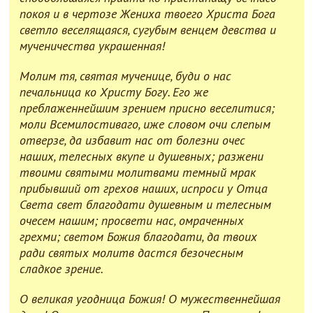
покоя и в чертозе Жениха твоего Христа Бога
светло веселящаяся, сугубым венцем девства и
мученичества украшенная!
Молим тя, святая мученице, буди о нас
печальница ко Христу Богу. Его же
преблаженнейшим зрением присно веселитися;
моли Всемилостиваго, иже словом очи слепым
отверзе, да избавит нас от болезни очес
наших, телесных вкупе и душевных; разжени
твоими святыми молитвами темный мрак
прибывший от грехов наших, испроси у Отца
Света свет благодати душевным и телесным
очесем нашим; просвети нас, омраченных
грехми; светом Божия благодати, да твоих
ради святых молитв дастся безочесным
сладкое зрение.
О великая угодница Божия! О мужественнейшая