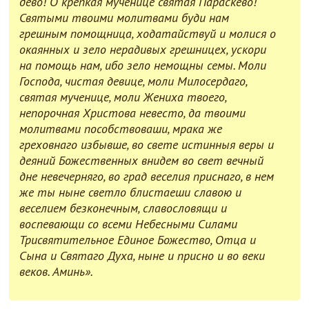
дево! О крепкая мученице святая Параскево!
Святыми твоими молитвами буди нам
грешным помощница, ходатайствуй и молися о
окаянных и зело нерадивых грешницех, ускори
на помощь нам, ибо зело немощны семы. Моли
Господа, чистая девице, моли Милосердаго,
святая мученице, моли Жениха твоего,
непорочная Христова невесто, да твоими
молитвами пособствоваши, мрака же
греховнаго избывше, во свете истинныя веры и
деяний Божественных внидем во свет вечный
дне невечерняго, во град веселия приснаго, в нем
же ты ныне светло блистаеши славою и
веселием безконечным, славословящи и
воспевающи со всеми Небесными Силами
Трисвятительное Единое Божество, Отца и
Сына и Святаго Духа, ныне и присно и во веки
веков. Аминь».