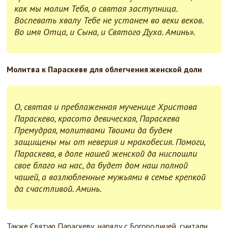
как мы молим Тебя, о святая заступница.
Воспевать хвалу Тебе не устанем во веки веков.
Во имя Отца, и Сына, и Святого Духа. Аминь».
Молитва к Параскеве для облегчения женской доли
О, святая и преблаженная мученице Христова
Параскево, красото девическая, Параскева
Премудрая, молитвами Твоими да будем
защищены мы от неверия и мракобесия. Помоги,
Параскева, в доле нашей женской да ниспошли
свое благо на нас, да будет дом наш полной
чашей, а возлюбленные мужьями в семье крепкой
да счастливой. Аминь.
Также Святую Параскеву, наряду с Богородицей, считали